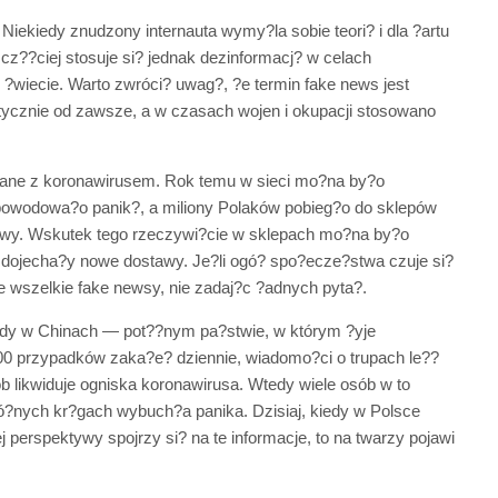
iekiedy znudzony internauta wymy?la sobie teori? i dla ?artu
z cz??ciej stosuje si? jednak dezinformacj? w celach
?wiecie. Warto zwróci? uwag?, ?e termin fake news jest
ycznie od zawsze, a w czasach wojen i okupacji stosowano
?zane z koronawirusem. Rok temu w sieci mo?na by?o
powodowa?o panik?, a miliony Polaków pobieg?o do sklepów
towy. Wskutek tego rzeczywi?cie w sklepach mo?na by?o
 a? dojecha?y nowe dostawy. Je?li ogó? spo?ecze?stwa czuje si?
 wszelkie fake newsy, nie zadaj?c ?adnych pyta?.
edy w Chinach — pot??nym pa?stwie, w którym ?yje
0 przypadków zaka?e? dziennie, wiadomo?ci o trupach le??
b likwiduje ogniska koronawirusa. Wtedy wiele osób w to
ró?nych kr?gach wybuch?a panika. Dzisiaj, kiedy w Polsce
j perspektywy spojrzy si? na te informacje, to na twarzy pojawi