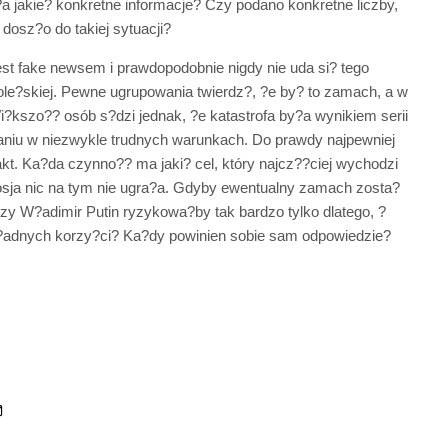
 jakie? konkretne informacje? Czy podano konkretne liczby,
dosz?o do takiej sytuacji?
t fake newsem i prawdopodobnie nigdy nie uda si? tego
ole?skiej. Pewne ugrupowania twierdz?, ?e by? to zamach, a w
?kszo?? osób s?dzi jednak, ?e katastrofa by?a wynikiem serii
dowaniu w niezwykle trudnych warunkach. Do prawdy najpewniej
fakt. Ka?da czynno?? ma jaki? cel, który najcz??ciej wychodzi
Rosja nic na tym nie ugra?a. Gdyby ewentualny zamach zosta?
zy W?adimir Putin ryzykowa?by tak bardzo tylko dlatego, ?
go ?adnych korzy?ci? Ka?dy powinien sobie sam odpowiedzie?