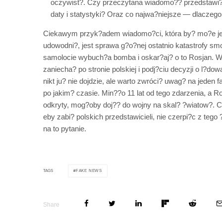
oczywist?. Czy przeczytana wiadomo?? przedstawi?a
daty i statystyki? Oraz co najwa?niejsze — dlaczego 
Ciekawym przyk?adem wiadomo?ci, która by? mo?e jes
udowodni?, jest sprawa g?o?nej ostatnio katastrofy sm
samolocie wybuch?a bomba i oskar?aj? o to Rosjan. Wi
zaniecha? po stronie polskiej i podj?ciu decyzji o l?
nikt ju? nie dojdzie, ale warto zwróci? uwag? na jeden 
po jakim? czasie. Min??o 11 lat od tego zdarzenia, a 
odkryty, mog?oby doj?? do wojny na skal? ?wiatow?. C
eby zabi? polskich przedstawicieli, nie czerpi?c z te
na to pytanie.
FAKE NEWS
TAGS
Share