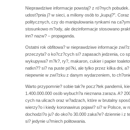
Nieprawdziwe informacje powstaj? z ró?nych pobudek. N
udost?pnia j? w sieci, a miliony osób to „kupuj?”. Cora
politycznych, czy do manipulowania rynkami na ca?ym 
stosunkowo m?ody, ale dezinformacje stosowano prakt
inn? nazw? – propaganda.
Ostatni rok obfitowa? w nieprawdziwe informacje zwi
przeczyta? o ko?cz?cych si? zapasach jedzenia, co s
wykupywa? m?k?, ry?, makaron, cukier i papier toale
natkn?? si? na puste pó?ki, ale tylko przez kilka dni,
niepewnie w zwi?zku z danym wydarzeniem, to ch?onie
Warto przypomnie? sobie tak?e pocz?tek pandemii, ki
1.400.000.000 osób wybuch?a nieznana zaraza. A? 200
cych na ulicach oraz w?adzach, które w brutalny sposó
wierzy?o i kiedy koronawirus pojawi? si? w Polsce, w 
dochodzi?o ju? do oko?o 30.000 zaka?e? dziennie i z te
si? jedynie u?miech politowania.