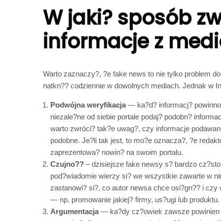
W jaki? sposób z
informacje z med
Warto zaznaczy?, ?e fake news to nie tylko problem d
natkn?? codziennie w dowolnych mediach. Jednak w Int
Podwójna weryfikacja
— ka?d? informacj? powinno 
niezale?ne od siebie portale podaj? podobn? inform
warto zwróci? tak?e uwag?, czy informacje podawan
podobne. Je?li tak jest, to mo?e oznacza?, ?e redak
zaprezentowa? nowin? na swoim portalu.
Czujno??
– dzisiejsze fake newsy s? bardzo cz?sto
pod?wiadomie wierzy si? we wszystkie zawarte w ni
zastanowi? si?, co autor newsa chce osi?gn?? i czy
— np. promowanie jakiej? firmy, us?ugi lub produktu.
Argumentacja
— ka?dy cz?owiek zawsze powinien u