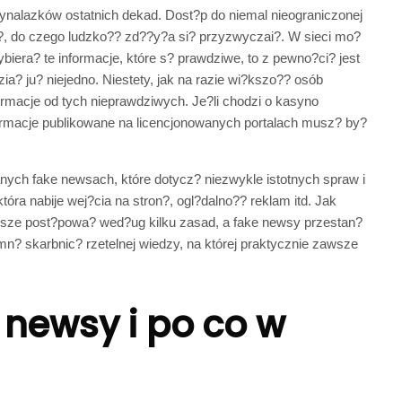
wynalazków ostatnich dekad. Dost?p do niemal nieograniczonej
o?, do czego ludzko?? zd??y?a si? przyzwyczai?. W sieci mo?
ybiera? te informacje, które s? prawdziwe, to z pewno?ci? jest
a? ju? niejedno. Niestety, jak na razie wi?kszo?? osób
formacje od tych nieprawdziwych. Je?li chodzi o
kasyno
nformacje publikowane na licencjonowanych portalach musz? by?
anych fake newsach, które dotycz? niezwykle istotnych spraw i
tóra nabije wej?cia na stron?, ogl?dalno?? reklam itd. Jak
sze post?powa? wed?ug kilku zasad, a fake newsy przestan?
mn? skarbnic? rzetelnej wiedzy, na której praktycznie zawsze
 newsy i po co w