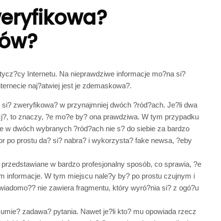
weryfikowa?
iów?
otycz?cy Internetu. Na nieprawdziwe informacje mo?na si?
ernecie naj?atwiej jest je zdemaskowa?.
si? zweryfikowa? w przynajmniej dwóch ?ród?ach. Je?li dwa
acj?, to znaczy, ?e mo?e by? ona prawdziwa. W tym przypadku
e w dwóch wybranych ?ród?ach nie s? do siebie za bardzo
tor po prostu da? si? nabra? i wykorzysta? fake newsa, ?eby
 przedstawiane w bardzo profesjonalny sposób, co sprawia, ?e
m informacje. W tym miejscu nale?y by? po prostu czujnym i
 wiadomo?? nie zawiera fragmentu, który wyró?nia si? z ogó?u
mie? zadawa? pytania. Nawet je?li kto? mu opowiada rzecz