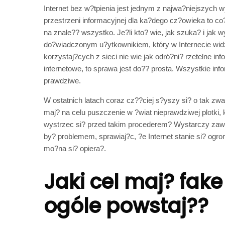
Internet bez w?tpienia jest jednym z najwa?niejszych 
przestrzeni informacyjnej dla ka?dego cz?owieka to c
na znale?? wszystko. Je?li kto? wie, jak szuka? i jak w
do?wiadczonym u?ytkownikiem, który w Internecie widzi
korzystaj?cych z sieci nie wie jak odró?ni? rzetelne in
internetowe
, to sprawa jest do?? prosta. Wszystkie i
prawdziwe.
W ostatnich latach coraz cz??ciej s?yszy si? o tak zw
maj? na celu puszczenie w ?wiat nieprawdziwej plotki, k
wystrzec si? przed takim procederem? Wystarczy zaw
by? problemem, sprawiaj?c, ?e Internet stanie si? ogro
mo?na si? opiera?.
Jaki cel maj? fake
ogóle powstaj??